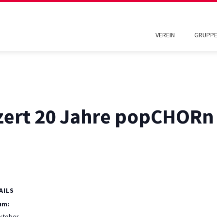
VEREIN
GRUPP
ert 20 Jahre popCHORn
AILS
um:
ktober