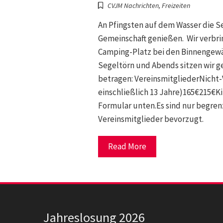
CVJM Nachrichten
,
Freizeiten
An Pfingsten auf dem Wasser die 
Gemeinschaft genießen. Wir verbr
Camping-Platz bei den Binnengewäs
Segeltörn und Abends sitzen wir 
betragen: VereinsmitgliederNicht
einschließlich 13 Jahre)165€215€K
Formular unten.Es sind nur begre
Vereinsmitglieder bevorzugt.
Read More
Jahreslosung 2026