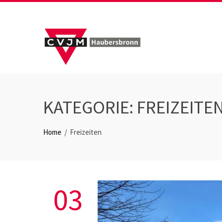
Skip
to
content
KATEGORIE:
FREIZEITE
Home
Freizeiten
03